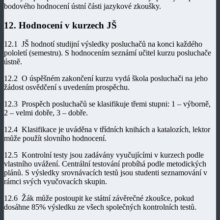
bodového hodnocení ústní části jazykové zkoušky.
12. Hodnocení v kurzech JŠ
12.1 JŠ hodnotí studijní výsledky posluchačů na konci každého
pololetí (semestru). S hodnocením seznámí učitel kurzu posluchače
ústně.
12.2 O úspěšném zakončení kurzu vydá škola posluchači na jeho
žádost osvědčení s uvedením prospěchu.
12.3 Prospěch posluchačů se klasifikuje třemi stupni: 1 – výborně,
2 – velmi dobře, 3 – dobře.
12.4 Klasifikace je uváděna v třídních knihách a katalozích, lektor
může použít slovního hodnocení.
12.5 Kontrolní testy jsou zadávány vyučujícími v kurzech podle
vlastního uvážení. Centrální testování probíhá podle metodických
plánů. S výsledky srovnávacích testů jsou studenti seznamování v
rámci svých vyučovacích skupin.
12.6 Žák může postoupit ke státní závěrečné zkoušce, pokud
dosáhne 85% výsledku ze všech společných kontrolních testů.