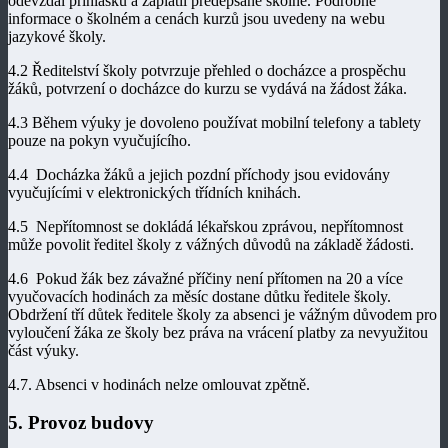
odevzdal přihlášku a zaplatil předepsané školné. Podrobné
informace o školném a cenách kurzů jsou uvedeny na webu
jazykové školy.
4.2 Ředitelství školy potvrzuje přehled o docházce a prospěchu
žáků, potvrzení o docházce do kurzu se vydává na žádost žáka.
4.3 Během výuky je dovoleno používat mobilní telefony a tablety
pouze na pokyn vyučujícího.
4.4 Docházka žáků a jejich pozdní příchody jsou evidovány
vyučujícími v elektronických třídních knihách.
4.5 Nepřítomnost se dokládá lékařskou zprávou, nepřítomnost
může povolit ředitel školy z vážných důvodů na základě žádosti.
4.6 Pokud žák bez závažné příčiny není přítomen na 20 a více
vyučovacích hodinách za měsíc dostane důtku ředitele školy.
Obdržení tří důtek ředitele školy za absenci je vážným důvodem pro
vyloučení žáka ze školy bez práva na vrácení platby za nevyužitou
část výuky.
4.7. Absenci v hodinách nelze omlouvat zpětně.
5. Provoz budovy