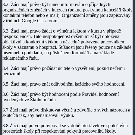
3.2 Žáci mají právo být ihned informováni o případných
organizačních změnách v kurzech (pokud poskytnou kanceláři školy
kontaktní telefon nebo e-mail). Organizační změny jsou zapisovány
v třídních Google Classroom.
3.3 Žáci mají právo žádat o výměnu lektora v kurzu v případě
nespokojenosti. Tato nespokojenost ovšem musí být doložena
objektivní a konkrétní výtkou a následně potvrzena pracovníkem
školy v záznamu o hospitaci. Stížnosti jsou řešeny pouze na základě
písemného podkladu, na příslušném formuláři a na základě
reklamačního řádu.
3.4 Žáci mají právo požádat učitele o vysvětlení, pokud něčemu
nerozumí.
3.5 Žáci mají právo znát odůvodnění každého svého hodnocení.
3.6 Žáci mají právo být hodnoceni podle Pravidel hodnocení
uvedených ve Školním řádu.
3.7 Žáci mají právo diskutovat věcně a zdvořile o svých názorech a
skutcích tak, aby nenarušovali výuku.
3.8 Žáci mají právo pohybovat se v době přestávek ve společných
prostorách školy při respektování pokynů pracovníků školy.