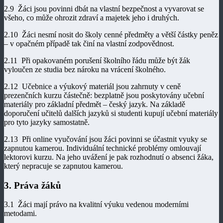
2.9 Žáci jsou povinni dbát na vlastní bezpečnost a vyvarovat se
všeho, co může ohrozit zdraví a majetek jeho i druhých.
2.10 Žáci nesmí nosit do školy cenné předměty a větší částky peněz
– v opačném případě tak činí na vlastní zodpovědnost.
2.11 Při opakovaném porušení školního řádu může být žák
vyloučen ze studia bez nároku na vrácení školného.
2.12 Učebnice a výukový materiál jsou zahrnuty v ceně
prezenčních kurzu částečně: bezplatně jsou poskytovány učební
materiály pro základní předmět – český jazyk. Na základě
doporučení učitelů dalších jazyků si studenti kupují učební materiály
pro tyto jazyky samostatně.
2.13
Při online vyučování jsou žáci povinni se účastnit vyuky se
zapnutou kamerou. Individuální technické problémy omlouvají
lektorovi kurzu. Na jeho uvážení je pak rozhodnutí o absenci žáka,
který nepracuje se zapnutou kamerou
.
3. Práva žáků
3.1 Žáci mají právo na kvalitní výuku vedenou moderními
metodami.