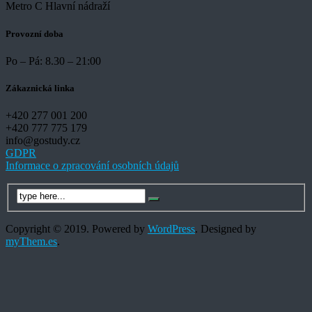
Metro C Hlavní nádraží
Provozní doba
Po – Pá: 8.30 – 21:00
Zákaznická linka
+420 277 001 200
+420 777 775 179
info@gostudy.cz
GDPR
Informace o zpracování osobních údajů
Copyright © 2019. Powered by
WordPress
.
Designed by
myThem.es
.