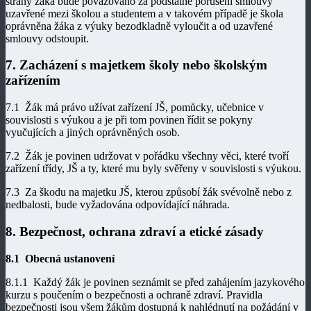
strany žáka bude považováno za podstatné porušení smlouvy
uzavřené mezi školou a studentem a v takovém případě je škola
oprávněna žáka z výuky bezodkladně vyloučit a od uzavřené
smlouvy odstoupit.
7. Zacházení s majetkem školy nebo školským
zařízením
7.1 Žák má právo užívat zařízení JŠ, pomůcky, učebnice v
souvislosti s výukou a je při tom povinen řídit se pokyny
vyučujících a jiných oprávněných osob.
7.2 Žák je povinen udržovat v pořádku všechny věci, které tvoří
zařízení třídy, JŠ a ty, které mu byly svěřeny v souvislosti s výukou.
7.3 Za škodu na majetku JŠ, kterou způsobí žák svévolně nebo z
nedbalosti, bude vyžadována odpovídající náhrada.
8. Bezpečnost, ochrana zdraví a etické zásady
8.1 Obecná ustanovení
8.1.1 Každý žák je povinen seznámit se před zahájením jazykového
kurzu s poučením o bezpečnosti a ochraně zdraví. Pravidla
bezpečnosti jsou všem žákům dostupná k nahlédnutí na požádání v