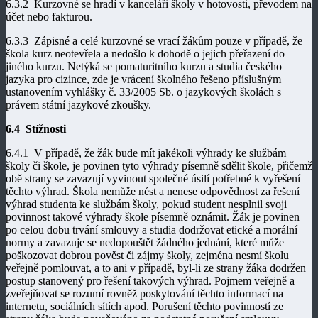
6.3.2 Kurzovné se hradí v kanceláři školy v hotovosti, převodem na
účet nebo fakturou.
6.3.3 Zápisné a celé kurzovné se vrací žákům pouze v případě, že
škola kurz neotevřela a nedošlo k dohodě o jejich přeřazení do
jiného kurzu. Netýká se pomaturitního kurzu a studia českého
jazyka pro cizince, zde je vrácení školného řešeno příslušným
ustanovením vyhlášky č. 33/2005 Sb. o jazykových školách s
právem státní jazykové zkoušky.
6.4 Stížnosti
6.4.1 V případě, že žák bude mít jakékoli výhrady ke službám
školy či škole, je povinen tyto výhrady písemně sdělit škole, přičemž
obě strany se zavazují vyvinout společné úsilí potřebné k vyřešení
těchto výhrad. Škola nemůže nést a nenese odpovědnost za řešení
výhrad studenta ke službám školy, pokud student nesplnil svoji
povinnost takové výhrady škole písemně oznámit. Žák je povinen
po celou dobu trvání smlouvy a studia dodržovat etické a morální
normy a zavazuje se nedopouštět žádného jednání, které může
poškozovat dobrou pověst či zájmy školy, zejména nesmí školu
veřejně pomlouvat, a to ani v případě, byl-li ze strany žáka dodržen
postup stanovený pro řešení takových výhrad. Pojmem veřejně a
zveřejňovat se rozumí rovněž poskytování těchto informací na
internetu, sociálních sítích apod. Porušení těchto povinností ze