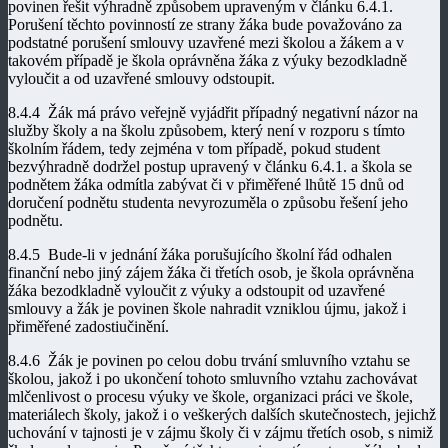
povinen řešit výhradně způsobem upraveným v článku 6.4.1.
Porušení těchto povinností ze strany žáka bude považováno za
podstatné porušení smlouvy uzavřené mezi školou a žákem a v
takovém případě je škola oprávněna žáka z výuky bezodkladně
vyloučit a od uzavřené smlouvy odstoupit.
8.4.4 Žák má právo veřejně vyjádřit případný negativní názor na
služby školy a na školu způsobem, který není v rozporu s tímto
školním řádem, tedy zejména v tom případě, pokud student
bezvýhradně dodržel postup upravený v článku 6.4.1. a škola se
podnětem žáka odmítla zabývat či v přiměřené lhůtě 15 dnů od
doručení podnětu studenta nevyrozuměla o způsobu řešení jeho
podnětu.
8.4.5 Bude-li v jednání žáka porušujícího školní řád odhalen
finanční nebo jiný zájem žáka či třetích osob, je škola oprávněna
žáka bezodkladně vyloučit z výuky a odstoupit od uzavřené
smlouvy a žák je povinen škole nahradit vzniklou újmu, jakož i
přiměřené zadostiučinění.
8.4.6 Žák je povinen po celou dobu trvání smluvního vztahu se
školou, jakož i po ukončení tohoto smluvního vztahu zachovávat
mlčenlivost o procesu výuky ve škole, organizaci práci ve škole,
materiálech školy, jakož i o veškerých dalších skutečnostech, jejichž
uchování v tajnosti je v zájmu školy či v zájmu třetích osob, s nimiž