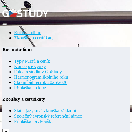
Roční studium
Zkoušky a certifikáty
Roční studium
Typy kurzů a ceník
Koncepce výuky
Fakta o studiu v GoStudy
Harmonogram školního roku
Školní řád na rok 2025/2026
Přihláška na kurz
Zkoušky a certifikáty
Státní jazyková zkouška základní
Společný evropský referenční rámec
Přihláška na zkoušku