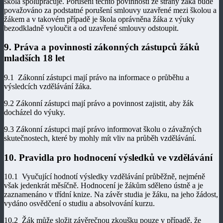
škola spolupracuje. Porušení těchto povinností ze strany žáka bude
považováno za podstatné porušení smlouvy uzavřené mezi školou a
žákem a v takovém případě je škola oprávněna žáka z výuky
bezodkladně vyloučit a od uzavřené smlouvy odstoupit.
9. Práva a povinnosti zákonných zástupců žáků
mladších 18 let
9.1 Zákonní zástupci mají právo na informace o průběhu a
výsledcích vzdělávání žáka.
9.2 Zákonní zástupci mají právo a povinnost zajistit, aby žák
docházel do výuky.
9.3 Zákonní zástupci mají právo informovat školu o závažných
skutečnostech, které by mohly mít vliv na průběh vzdělávání.
10. Pravidla pro hodnocení výsledků ve vzdělávání
10.1 Vyučující hodnotí výsledky vzdělávání průběžně, nejméně
však jedenkrát měsíčně. Hodnocení je žákům sděleno ústně a je
zaznamenáno v třídní knize. Na závěr studia je žáku, na jeho žádost,
vydáno osvědčení o studiu a absolvování kurzu.
10.2 Žák může složit závěrečnou zkoušku pouze v případě, že