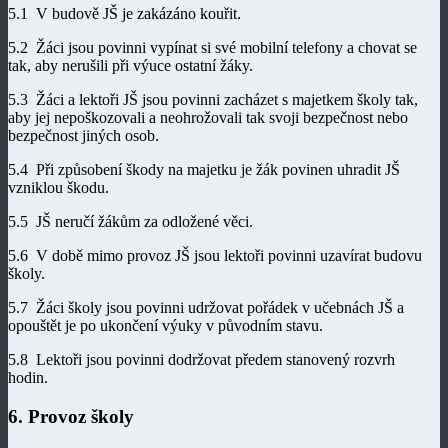
5.1 V budově JŠ je zakázáno kouřit.
5.2 Žáci jsou povinni vypínat si své mobilní telefony a chovat se
tak, aby nerušili při výuce ostatní žáky.
5.3 Žáci a lektoři JŠ jsou povinni zacházet s majetkem školy tak,
aby jej nepoškozovali a neohrožovali tak svoji bezpečnost nebo
bezpečnost jiných osob.
5.4 Při způsobení škody na majetku je žák povinen uhradit JŠ
vzniklou škodu.
5.5 JŠ neručí žákům za odložené věci.
5.6 V době mimo provoz JŠ jsou lektoři povinni uzavírat budovu
školy.
5.7 Žáci školy jsou povinni udržovat pořádek v učebnách JŠ a
opouštět je po ukončení výuky v původním stavu.
5.8 Lektoři jsou povinni dodržovat předem stanovený rozvrh
hodin.
6. Provoz školy