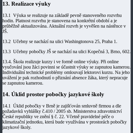
13. Realizace výuky
13.1 Výuka se realizuje na základě pevně stanoveného rozvrhu
hodin. Platnost rozvrhu je stanovena na konkrétní období a je
průběžně aktualizována. Aktuální rozvrh je vyvěšen na nástěnce v
JŠ.
13.2 Učebny se nachází na ulici Washingtonova 25, Praha 1.
13.3 Učebny pobočky JŠ se nachází na ulici Kopečná 3, Brno, 602.
13.4. Škola realizuje kurzy i ve formě online výuky. Při online
vyučování jsou žáci povinni se účastnit výuky se zapnutou kamerou.
Individuální technické problémy omlouvají lektorovi kurzu. Na jeho
uvážení je pak rozhodnutí o přiznání absence žáka, který nepracuje
se zapnutou kamerou.
14. Úklid prostor pobočky jazykové školy
14.1 Úklid pobočky v Brně je zajišťován smluvně firmou a dle
požadavků vyhlášky č.410 / 2005 sb. Ministerstva zdravotnictví
České republiky ve znění § č. 22. Včetně pravidelné péče o
klimatizační jednotku, která bude využívána v prostorách pobočky
jazykové školy.