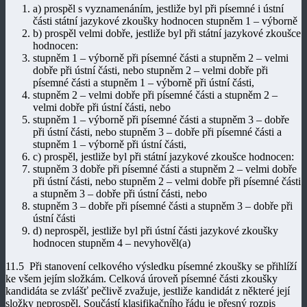
a) prospěl s vyznamenáním, jestliže byl při písemné i ústní
části státní jazykové zkoušky hodnocen stupněm 1 – výborně
b) prospěl velmi dobře, jestliže byl při státní jazykové zkoušce
hodnocen:
stupněm 1 – výborně při písemné části a stupněm 2 – velmi
dobře při ústní části, nebo stupněm 2 – velmi dobře při
písemné části a stupněm 1 – výborně při ústní části,
stupněm 2 – velmi dobře při písemné části a stupněm 2 –
velmi dobře při ústní části, nebo
stupněm 1 – výborně při písemné části a stupněm 3 – dobře
při ústní části, nebo stupněm 3 – dobře při písemné části a
stupněm 1 – výborně při ústní části,
c) prospěl, jestliže byl při státní jazykové zkoušce hodnocen:
stupněm 3 dobře při písemné části a stupněm 2 – velmi dobře
při ústní části, nebo stupněm 2 – velmi dobře při písemné části
a stupněm 3 – dobře při ústní části, nebo
stupněm 3 – dobře při písemné části a stupněm 3 – dobře při
ústní části
d) neprospěl, jestliže byl při ústní části jazykové zkoušky
hodnocen stupněm 4 – nevyhověl(a)
11.5 Při stanovení celkového výsledku písemné zkoušky se přihlíží
ke všem jejím složkám. Celková úroveň písemné části zkoušky
kandidáta se zvlášť pečlivě zvažuje, jestliže kandidát z některé její
složky neprospěl. Součástí klasifikačního řádu je přesný rozpis