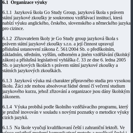
6.1 Organizace výuky
6.1.1 Jazyková škola Go Study Group, jazyková škola s právem
státní jazykové zkoušky je soukromou vzdělávací institucí, která
nabízí výuku anglického, českého, slovenského a německého jazyka
pro cizince.
6.1.2 Zřizovatelem školy je Go Study group jazyková škola s
právem státní jazykové zkoušky s.r.o. a její činnost upravují
příslušná ustanovení zákona č. 561/2004 Sb. o předškolním,
základním, středním, vyšším, odborném a jiném vzdělávání (školský
zákon) a příslušná legislativní vyhláška č. 33 ze dne 6. ledna 2005
Sb. o jazykových školách s právem státní jazykové zkoušky a
státních jazykových zkouškách.
6.1.3 Jazyková výuka má charakter přípravného studia pro vysokou
školu. Žáci zde mohou absolvovat řádné denní čí večerní studium
jazykového kurzu, jehož zřizování a organizace jsou dány školským
zákonem.
6.1.4 Výuka probíhá podle školního vzdělávacího programu, který
je pružně inovován v souladu s novými poznatky o metodice výuky
cizích jazyků.
6.1.5 Na škole vyučují kvalifikovaní čeští i zahraniční lektoři. Ve
výuce uplatňují moderní komunikativní metody a používají české i