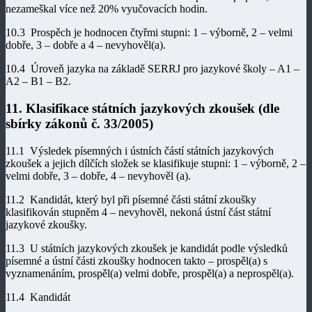
nezameškal více než 20% vyučovacích hodin.
10.3 Prospěch je hodnocen čtyřmi stupni: 1 – výborně, 2 – velmi
dobře, 3 – dobře a 4 – nevyhověl(a).
10.4 Úroveň jazyka na základě SERRJ pro jazykové školy – A1 –
A2 – B1 – B2.
11. Klasifikace státních jazykových zkoušek (dle
sbírky zákonů č. 33/2005)
11.1 Výsledek písemných i ústních částí státních jazykových
zkoušek a jejich dílčích složek se klasifikuje stupni: 1 – výborně, 2 –
velmi dobře, 3 – dobře, 4 – nevyhověl (a).
11.2 Kandidát, který byl při písemné části státní zkoušky
klasifikován stupněm 4 – nevyhověl, nekoná ústní část státní
jazykové zkoušky.
11.3 U státních jazykových zkoušek je kandidát podle výsledků
písemné a ústní části zkoušky hodnocen takto – prospěl(a) s
vyznamenáním, prospěl(a) velmi dobře, prospěl(a) a neprospěl(a).
11.4 Kandidát