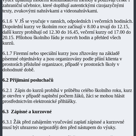
zahraniční učebnice, které doplňují autentickými cizojazyčnými
texty, zvukovými nahrávkami a videonahrávkami.
6.1.6 V JŠ se vyučuje v ranních, odpoledních i večerních hodinách.
Dopolední kurzy ve školním roce začínají v 8.00 a trvají do 12.15,
další kurzy probíhají od 12.30 do 16.45, večerní kurzy od 17.00 do
20.15. Přílohou školního řádu je rozvrh hodin a přehled všech
kurzů.
6.1.7 Firemní nebo speciální kurzy jsou zřizovány na základě
písemné objednávky a jsou organizovány podle přání klienta v
prostorách příslušné organizace, případě v prostorách školy v
dohodnuté době.
6.2 Přijímání posluchačů
6.2.1 Zápis do kurzů probíhá v průběhu celého školního roku, kurz
je otevřen v případě naplnění počtem žáků, žáci se mohou hlásit
prostřednictvím elektronické přihlášky.
6.3 Zápisné a kurzovné
6.3.1 Žák před zahájením vyučování zaplatí zápisné a kurzovné
musí být uhrazeno nejpozději den před nástupem do výuky.