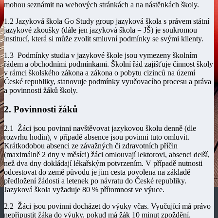
mohou seznámit na webových stránkách a na nástěnkách školy.
1.2 Jazyková škola Go Study group jazyková škola s právem státní
jazykové zkoušky (dále jen jazyková škola = JŠ) je soukromou
institucí, která si může zvolit smluvní podmínky se svými klienty.
1.3 Podmínky studia v jazykové škole jsou vymezeny školním
řádem a obchodními podmínkami. Školní řád zajišťuje činnost školy
v rámci školského zákona a zákona o pobytu cizinců na území
České republiky, stanovuje podmínky vyučovacího procesu a práva
a povinnosti žáků školy.
2. Povinnosti žáků
2.1 Žáci jsou povinni navštěvovat jazykovou školu denně (dle
rozvrhu hodin), v případě absence jsou povinni tuto omluvit.
Krátkodobou absenci ze závažných či zdravotních příčin
(maximálně 2 dny v měsíci) žáci omlouvají lektorovi, absenci delší,
než dva dny dokládají lékařským potvrzením. V případě nutnosti
odcestovat do země původu je jim cesta povolena na základě
předložení žádosti a letenek po návratu do České republiky.
Jazyková škola vyžaduje 80 % přítomnost ve výuce.
2.2 Žáci jsou povinni docházet do výuky včas. Vyučující má právo
nepřipustit žáka do výuky, pokud má žák 10 minut zpoždění.