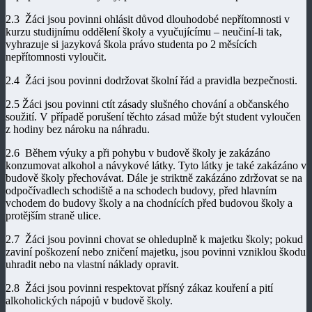
2.3 Žáci jsou povinni ohlásit důvod dlouhodobé nepřítomnosti v
kurzu studijnímu oddělení školy a vyučujícímu – neučiní-li tak,
vyhrazuje si jazyková škola právo studenta po 2 měsících
nepřítomnosti vyloučit.
2.4 Žáci jsou povinni dodržovat školní řád a pravidla bezpečnosti.
2.5 Žáci jsou povinni ctít zásady slušného chování a občanského
soužití. V případě porušení těchto zásad může být student vyloučen
z hodiny bez nároku na náhradu.
2.6 Během výuky a při pohybu v budově školy je zakázáno
konzumovat alkohol a návykové látky. Tyto látky je také zakázáno v
budově školy přechovávat. Dále je striktně zakázáno zdržovat se na
odpočívadlech schodiště a na schodech budovy, před hlavním
vchodem do budovy školy a na chodnících před budovou školy a
protějším straně ulice.
2.7 Žáci jsou povinni chovat se ohleduplně k majetku školy; pokud
zaviní poškození nebo zničení majetku, jsou povinni vzniklou škodu
uhradit nebo na vlastní náklady opravit.
2.8 Žáci jsou povinni respektovat přísný zákaz kouření a pití
alkoholických nápojů v budově školy.