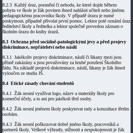
8.2.3 Každý úraz, poranění či nehodu, ke které dojde během
pobytu ve škole je žák povinen ihned nahlásit učiteli nebo jinému
pedagogickému pracovníku školy. V případě úrazu je nutné
poskytnout, případně přivolat první pomoc. Lektor poté oznámí úraz
ředitelství školy a ředitelka a lektor společně provedou záznam o
školním úrazu do knihy úrazů.
8.3 Ochrana před sociálně-patologickými jevy a před projevy
diskriminace, nepřátelství nebo násilí
8.3.1 Jakékoliv projevy diskriminace, násilí či šikany mezi jsou
přísně zakázány a jsou považovány za hrubé porušení Školního
řádu. Na základě projevů diskriminace, násilí, šikany je žák ihned
vyloučen ze studia JŠ.
8.4 Etické zásady chování studentů
8.4.1 Žák nesmí využívat logo, název a materiály školy pro
komerční účely, a to ani pro jakékoli třetí osoby.
8.4.2 Žák nesmí jménem školy poskytovat rady a konzultace třetím
osobám.
8.4.3 Žák nesmí poškozovat dobré jméno školy, pracovníků a
partnerů školy. Veškeré výhrady, stížnosti a nespokojenosti je žák