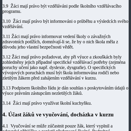
3.9 Žáci mají právo být vzděláváni podle školního vzdělávacího
programu.
3.10 Žáci mají právo být informováni o průběhu a výsledcích svého
vzdělávání.
3.11 Žáci mají právo informovat vedení školy o závažných
zdravotních potížích, domnívají-li se, že by o nich škola měla z
důvodu jeho vlastní bezpečnosti vědět.
3.12 Žáci mají právo požadovat, aby při výuce a zkouškách byly
zohledněny jejich případné specifické vzdělávací potřeby (zejména
poruchy učení jako např. dyslexie, dysgrafie). O specifických
vývojových poruchách musí být škola informována rodiči nebo
zletilým žákem před zahájením vzdělávání v kurzu.
3.13 Podpisem školního řádu je dán souhlas s poskytováním údajů o
výuce právním zástupcům nezletilých žáků.
3.14 Žáci mají právo využívat školní kuchyňku.
4. Účast žáků ve vyučování, docházka v kurzu
4.1 Vyučování se může zúčastnit pouze žák, který vyplnil a